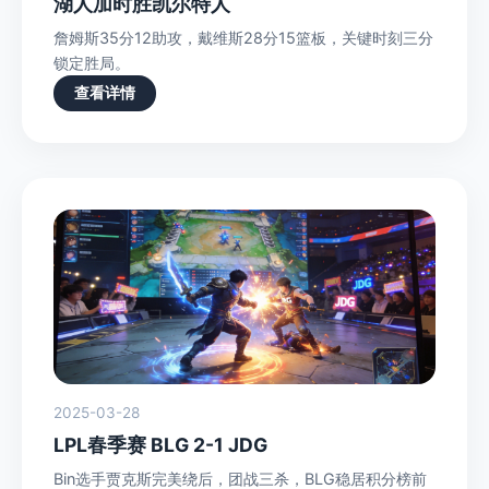
湖人加时胜凯尔特人
詹姆斯35分12助攻，戴维斯28分15篮板，关键时刻三分
锁定胜局。
查看详情
2025-03-28
LPL春季赛 BLG 2-1 JDG
Bin选手贾克斯完美绕后，团战三杀，BLG稳居积分榜前