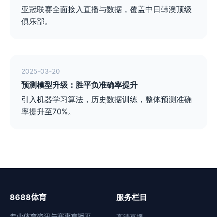
亚冠联赛全面接入直播与数据，覆盖中日韩澳顶级
俱乐部。
2025-03-20
预测模型升级：胜平负准确率提升
引入机器学习算法，历史数据训练，整体预测准确
率提升至70%。
8688体育
服务栏目
专业体育资讯与赛事直播平
高清直播