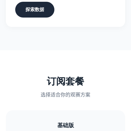
探索数据
订阅套餐
选择适合你的观赛方案
基础版