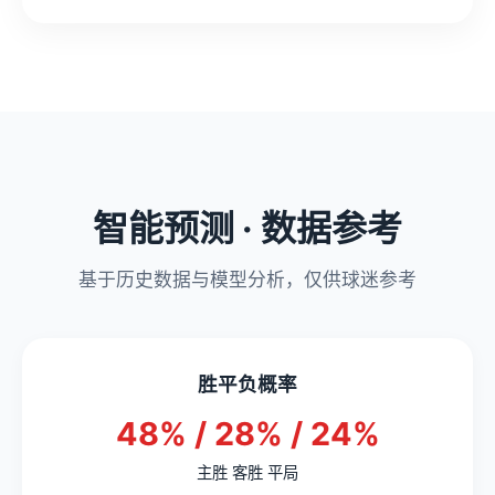
智能预测 · 数据参考
基于历史数据与模型分析，仅供球迷参考
胜平负概率
48% / 28% / 24%
主胜 客胜 平局