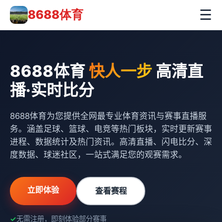
☰
8688体育
8688体育
快人一步
高清直
播·实时比分
8688体育为您提供全网最专业体育资讯与赛事直播服
务。涵盖足球、篮球、电竞等热门板块，实时更新赛事
进程、数据统计及热门资讯。高清直播、闪电比分、深
度数据、球迷社区，一站式满足您的观赛需求。
立即体验
查看赛程
无需注册，即刻体验部分赛事