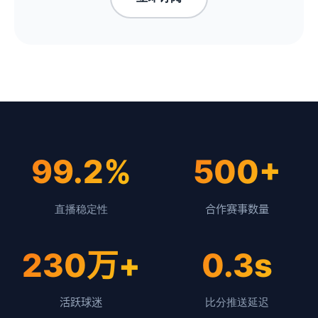
99.2%
500+
直播稳定性
合作赛事数量
230万+
0.3s
活跃球迷
比分推送延迟