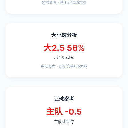
数据参考 · 基于近10场数据
大小球分析
大2.5 56%
小2.5 44%
数据参考 · 历史交锋6场大球
让球参考
主队 -0.5
主队让半球