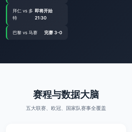
拜仁 vs 多
即将开始
特
21:30
巴黎 vs 马赛
完赛 3-0
赛程与数据大脑
五大联赛、欧冠、国家队赛事全覆盖