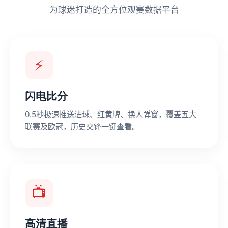
为球迷打造的全方位观赛数据平台
⚡
闪电比分
0.5秒极速推送进球、红黄牌、换人弹窗，覆盖五大
联赛及欧冠，历史交锋一键查看。
📺
高清直播