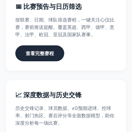
📅 比赛预告与日历筛选
按联赛、日期、球队筛选赛程，一键关注心仪比
赛，赛前推送提醒。覆盖英超、西甲、德甲、意
甲、法甲、欧冠、亚冠及国家队赛事。
查看完整赛程
📈 深度数据与历史交锋
历史交锋记录、球员数据、xG预期进球、控球
率、射门热区、赛后评分等全面数据模型，助你
深度分析每一场比赛。