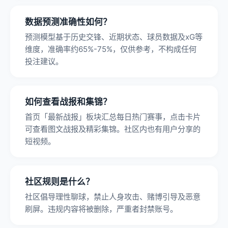
数据预测准确性如何？
预测模型基于历史交锋、近期状态、球员数据及xG等
维度，准确率约65%-75%，仅供参考，不构成任何
投注建议。
如何查看战报和集锦？
首页「最新战报」板块汇总每日热门赛事，点击卡片
可查看图文战报及精彩集锦。社区内也有用户分享的
短视频。
社区规则是什么？
社区倡导理性聊球，禁止人身攻击、赌博引导及恶意
刷屏。违规内容将被删除，严重者封禁账号。