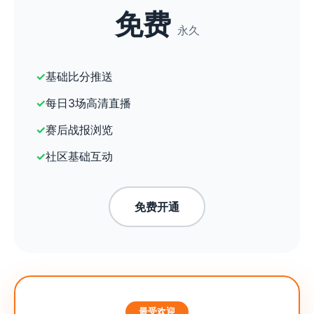
免费
永久
基础比分推送
每日3场高清直播
赛后战报浏览
社区基础互动
免费开通
最受欢迎