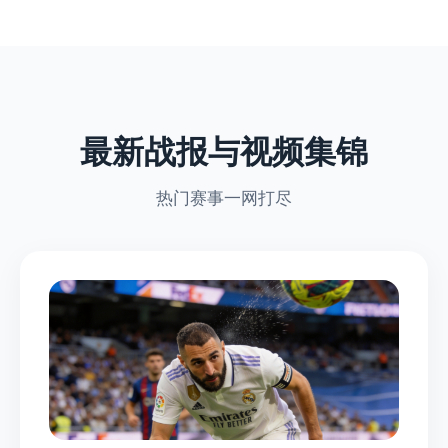
最新战报与视频集锦
热门赛事一网打尽