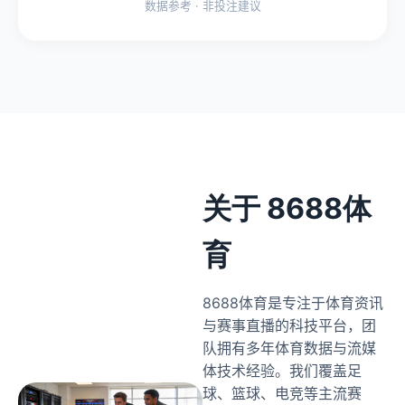
数据参考 · 非投注建议
关于 8688体
育
8688体育是专注于体育资讯
与赛事直播的科技平台，团
队拥有多年体育数据与流媒
体技术经验。我们覆盖足
球、篮球、电竞等主流赛