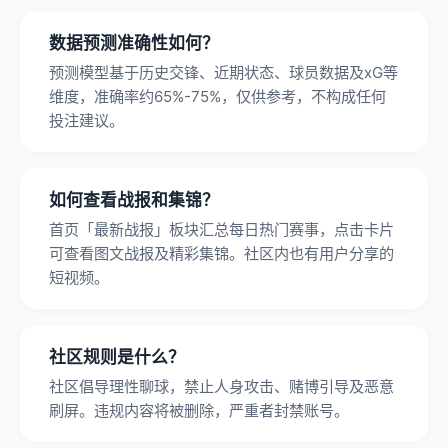
数据预测准确性如何？
预测模型基于历史交锋、近期状态、球员数据及xG等
维度，准确率约65%-75%，仅供参考，不构成任何
投注建议。
如何查看战报和集锦？
首页「最新战报」板块汇总每日热门赛事，点击卡片
可查看图文战报及精彩集锦。社区内也有用户分享的
短视频。
社区规则是什么？
社区倡导理性聊球，禁止人身攻击、赌博引导及恶意
刷屏。违规内容将被删除，严重者封禁账号。