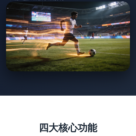
四大核心功能