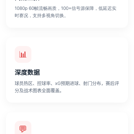
1080p 60帧流畅画质，100+信号源保障，低延迟实
时赛况，支持多视角切换。
📊
深度数据
球员热区、控球率、xG预期进球、射门分布，赛后评
分及战术图表全面覆盖。
💬