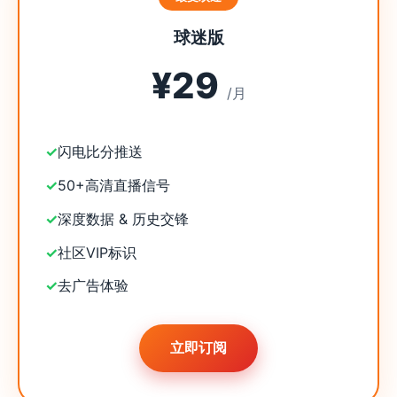
球迷版
¥29
/月
闪电比分推送
50+高清直播信号
深度数据 & 历史交锋
社区VIP标识
去广告体验
立即订阅