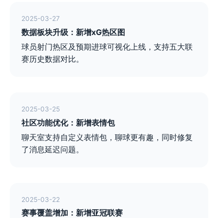
2025-03-27
数据板块升级：新增xG热区图
球员射门热区及预期进球可视化上线，支持五大联
赛历史数据对比。
2025-03-25
社区功能优化：新增表情包
聊天室支持自定义表情包，聊球更有趣，同时修复
了消息延迟问题。
2025-03-22
赛事覆盖增加：新增亚冠联赛