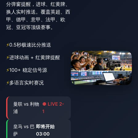
分弹窗提醒，进球、红黄牌、
换人实时推送。覆盖英超、西
甲、德甲、意甲、法甲、欧
冠、亚冠等顶级赛事。
0.5秒极速比分推送
进球动画 + 红黄牌提醒
100+ 稳定信号源
多语言实时赛况
曼联 vs 利物
● LIVE 2-
浦
1
皇马 vs 巴
即将开始
萨
03:00