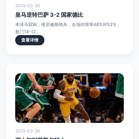
2025-03-28
皇马逆转巴萨 3-2 国家德比
本泽马双响，维尼修斯绝杀，全场控球率48%对52%，
射门14-12。
查看详情
2025-03-28