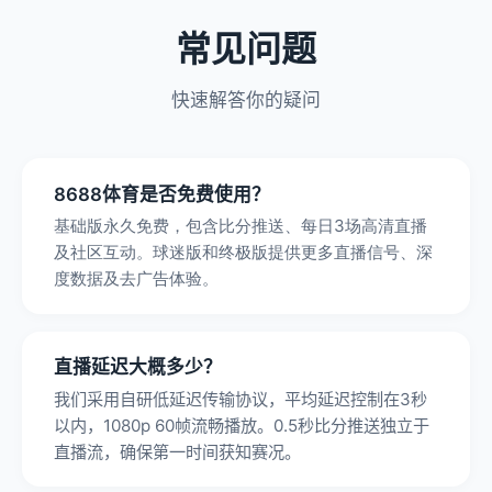
常见问题
快速解答你的疑问
8688体育是否免费使用？
基础版永久免费，包含比分推送、每日3场高清直播
及社区互动。球迷版和终极版提供更多直播信号、深
度数据及去广告体验。
直播延迟大概多少？
我们采用自研低延迟传输协议，平均延迟控制在3秒
以内，1080p 60帧流畅播放。0.5秒比分推送独立于
直播流，确保第一时间获知赛况。