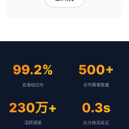
99.2%
500+
直播稳定性
合作赛事数量
230万+
0.3s
活跃球迷
比分推送延迟